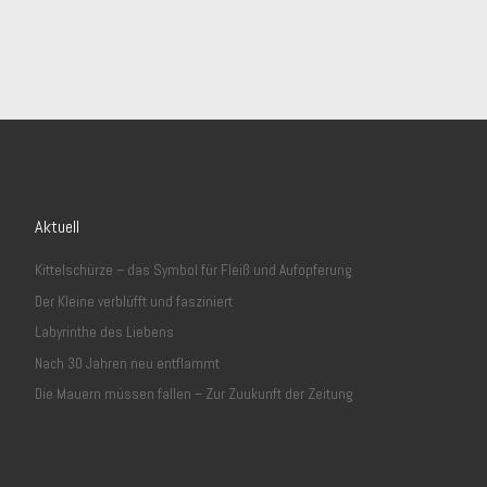
Aktuell
Kittelschürze – das Symbol für Fleiß und Aufopferung
Der Kleine verblüfft und fasziniert
Labyrinthe des Liebens
Nach 30 Jahren neu entflammt
Die Mauern müssen fallen – Zur Zuukunft der Zeitung