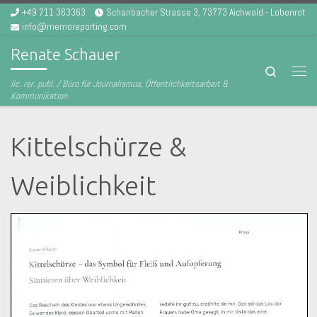
+49 711 363363
Schanbacher Strasse 3, 73773 Aichwald - Lobenrot
Zum Inhalt springen
info@memoreporting.com
Renate Schauer
Search
Men
lic. rer. publ. / Büro für Journalismus, Öffentlichkeitsarbeit &
Kommunikation
Kittelschürze &
Weiblichkeit