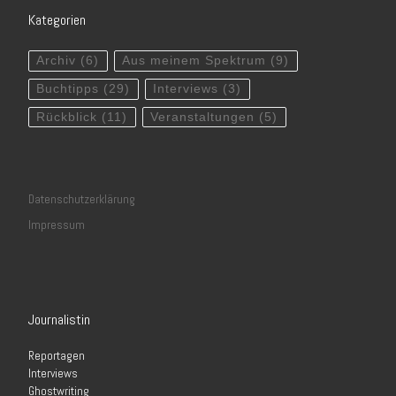
Kategorien
Archiv
(6)
Aus meinem Spektrum
(9)
Buchtipps
(29)
Interviews
(3)
Rückblick
(11)
Veranstaltungen
(5)
Datenschutzerklärung
Impressum
Journalistin
Reportagen
Interviews
Ghostwriting