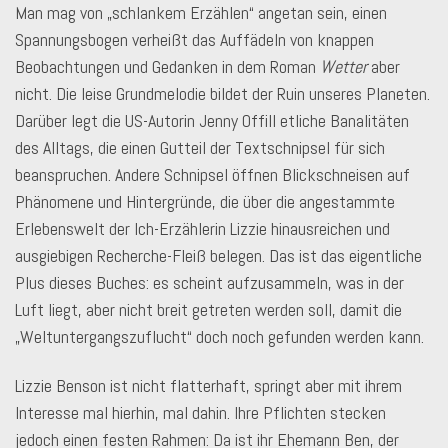
Man mag von „schlankem Erzählen“ angetan sein, einen
Spannungsbogen verheißt das Auffädeln von knappen
Beobachtungen und Gedanken in dem Roman
Wetter
aber
nicht. Die leise Grundmelodie bildet der Ruin unseres Planeten.
Darüber legt die US-Autorin Jenny Offill etliche Banalitäten
des Alltags, die einen Gutteil der Textschnipsel für sich
beanspruchen. Andere Schnipsel öffnen Blickschneisen auf
Phänomene und Hintergründe, die über die angestammte
Erlebenswelt der Ich-Erzählerin Lizzie hinausreichen und
ausgiebigen Recherche-Fleiß belegen. Das ist das eigentliche
Plus dieses Buches: es scheint aufzusammeln, was in der
Luft liegt, aber nicht breit getreten werden soll, damit die
„Weltuntergangszuflucht“ doch noch gefunden werden kann.
Lizzie Benson ist nicht flatterhaft, springt aber mit ihrem
Interesse mal hierhin, mal dahin. Ihre Pflichten stecken
jedoch einen festen Rahmen: Da ist ihr Ehemann Ben, der