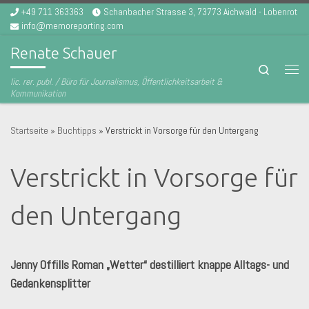
+49 711 363363
Schanbacher Strasse 3, 73773 Aichwald - Lobenrot
Zum Inhalt springen
info@memoreporting.com
Renate Schauer
Search
Men
lic. rer. publ. / Büro für Journalismus, Öffentlichkeitsarbeit &
Kommunikation
Startseite
»
Buchtipps
»
Verstrickt in Vorsorge für den Untergang
Verstrickt in Vorsorge für
den Untergang
Jenny Offills Roman „Wetter“ destilliert knappe Alltags- und
Gedankensplitter