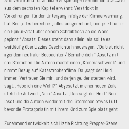
Stellvertretend für ähnliche Anspielungen sei hier ein Staccato
aus dem sechsten Kapitel erwähnt: Verstrickt in
Vorkehrungen für den Untergang infolge der Klimaerwärmung,
hat Ben „alles berechnet, alles ausgerechnet, und jetzt hat er
ein Epikur-Zitat über seinem Schreibtisch an die Wand
gepinnt.“ Absatz. Dieses steht dann allein, als sollte es
weitläufig über Lizzies Geschichte hinausragen: „‘Du bist nicht
irgendein neutraler Beobachter / Bemühe dich.‘“ Absatz mit
drei Sternchen. Die Autorin macht einen „Kameraschwenk“ und
nimmt Bezug auf Katastrophenfilme. Da „sagt der Held
immer: ‚Vertrauen Sie mir‘, und derjenige, der sterben wird,
sagt: ‚Habe ich eine Wahl?‘“ Abgesetzt in einer neuen Zeile
steht die Antwort „Nein.“ Absatz. „Das sagt der Held.“ Nun
lässt uns die Autorin wieder mit drei Sternchen etwas Luft,
bevor die Protagonistin mit ihrem Kind zum Spielplatz geht.
Zunehmend entwickelt sich Lizzie Richtung Prepper-Szene