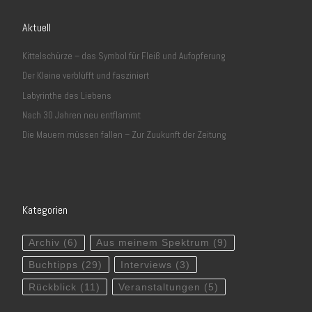
Aktuell
Kittelschürze – das Symbol für Fleiß und Aufopferung
Der Kleine verblüfft und fasziniert
Labyrinthe des Liebens
Nach 30 Jahren neu entflammt
Die Mauern müssen fallen – Zur Zuukunft der Zeitung
Kategorien
Archiv
(6)
Aus meinem Spektrum
(9)
Buchtipps
(29)
Interviews
(3)
Rückblick
(11)
Veranstaltungen
(5)