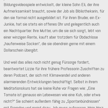
Bildungsvideospiele entwickelt, der kleine Sohn Eli, der ihre
Aufmerksamkeit braucht, sowie der Job als Bibliothekarin, für
den sie formal nicht ausgebildet ist. Für ihren Bruder, ein Ex-
Junkie, hat sie stets ein offenes Ohr und gelegentlich auch
ein Nachtquartier. Ihre Mutter, um die sie sich sorgt, lebt von
einer winzigen Rente, kauft aber trotzdem für Obdachlose
„haufenweise Socken“, die sie obendrein gerne mit einem
Dollarschein übergibt.
Und weil das alles noch nicht genug Fürsorge fordert,
beantwortet Lizzie für ihre frühere Professorin Zuschriften zu
deren Podcast, der sich mit Klimawandel und anderen
alarmierenden Entwicklungen beschäftigt. Selbst in ihrem
Meditationskurs hat sie keine Ruhe vor Fragen wie: „Eine
Tomate ist genauso ein Lebewesen wie eine Kuh, oder etwa
nicht?“ Sie scheint außerdem fähig zu „Spontanbündnissen“
mit Fremden und meint dazu: „Ich muss aufpassen. Mein Herz