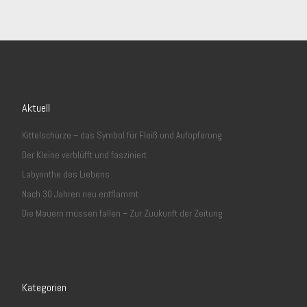
Aktuell
Kittelschürze – das Symbol für Fleiß und Aufopferung
Der Kleine verblüfft und fasziniert
Labyrinthe des Liebens
Nach 30 Jahren neu entflammt
Die Mauern müssen fallen – Zur Zuukunft der Zeitung
Kategorien