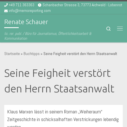
+49 711 363363
Schanbacher Strasse 3, 73773 Aichwald - Lobenrot
Zum Inhalt springen
info@memoreporting.com
Renate Schauer
Search
Men
lic. rer. publ. / Büro für Journalismus, Öffentlichkeitsarbeit &
Kommunikation
Startseite
»
Buchtipps
»
Seine Feigheit verstört den Herrn Staatsanwalt
Seine Feigheit verstört
den Herrn Staatsanwalt
Klaus Marxen lässt in seinem Roman „Weiheraum“
Zeitgeschichte in schicksalhaften Verstrickungen lebendig
werden