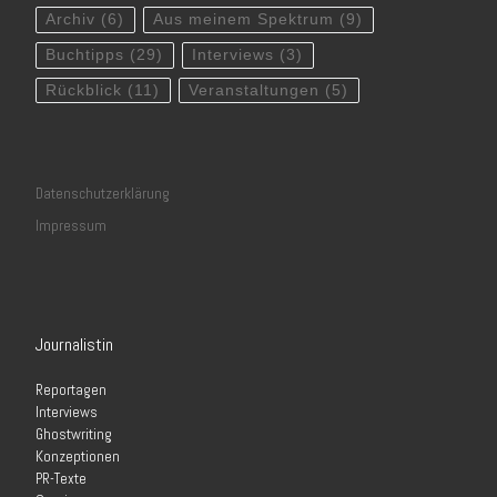
Archiv
(6)
Aus meinem Spektrum
(9)
Buchtipps
(29)
Interviews
(3)
Rückblick
(11)
Veranstaltungen
(5)
Datenschutzerklärung
Impressum
Journalistin
Reportagen
Interviews
Ghostwriting
Konzeptionen
PR-Texte