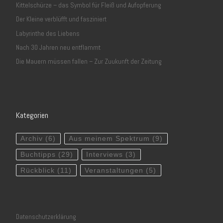
Kittelschürze – das Symbol für Fleiß und Aufopferung
Der Kleine verblüfft und fasziniert
Labyrinthe des Liebens
Nach 30 Jahren neu entflammt
Die Mauern müssen fallen – Zur Zuukunft der Zeitung
Kategorien
Archiv
(6)
Aus meinem Spektrum
(9)
Buchtipps
(29)
Interviews
(3)
Rückblick
(11)
Veranstaltungen
(5)
Datenschutzerklärung