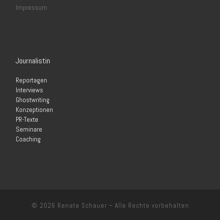
Impressum
Journalistin
Reportagen
Interviews
Ghostwriting
Konzeptionen
PR-Texte
Seminare
Coaching
© 2026
Renate Schauer
–
Alle Rechte vorbehalten