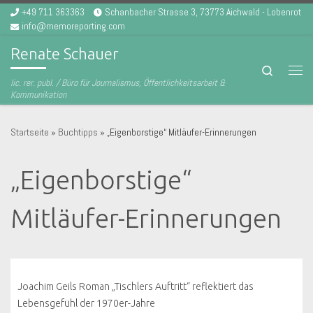
+49 711 363363
Schanbacher Strasse 3, 73773 Aichwald - Lobenrot
Zum Inhalt springen
info@memoreporting.com
Renate Schauer
Search
Men
lic. rer. publ. / Büro für Journalismus, Öffentlichkeitsarbeit &
Kommunikation
Startseite
»
Buchtipps
»
„Eigenborstige“ Mitläufer-Erinnerungen
„Eigenborstige“
Mitläufer-Erinnerungen
Joachim Geils Roman „Tischlers Auftritt“ reflektiert das
Lebensgefühl der 1970er-Jahre