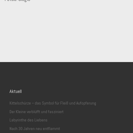
Aktuell
Kittelschürze – das Symbol für Fleiß und Aufopferung
Der Kleine verblüfft und fasziniert
Labyrinthe des Liebens
Nach 30 Jahren neu entflammt