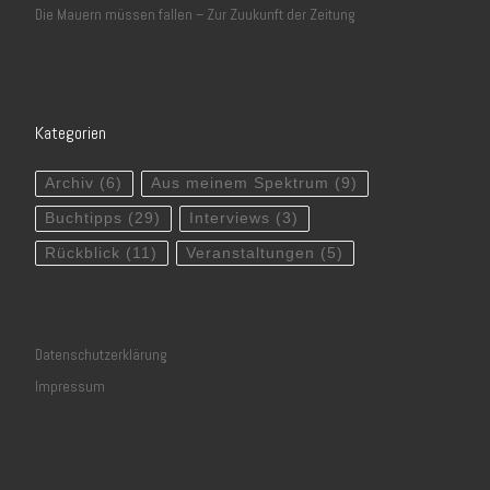
Die Mauern müssen fallen – Zur Zuukunft der Zeitung
Kategorien
Archiv
(6)
Aus meinem Spektrum
(9)
Buchtipps
(29)
Interviews
(3)
Rückblick
(11)
Veranstaltungen
(5)
Datenschutzerklärung
Impressum