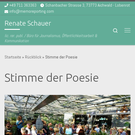
+49 711 363363
Schanbacher Strasse 3, 73773 Aichwald - Lobenrot
Zum Inhalt springen
info@memoreporting.com
Renate Schauer
Search
Men
lic. rer. publ. / Büro für Journalismus, Öffentlichkeitsarbeit &
Kommunikation
Startseite
»
Rückblick
»
Stimme der Poesie
Stimme der Poesie